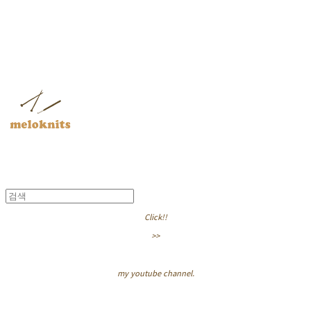
멜로닛츠
Click!!
>>
my youtube channel.