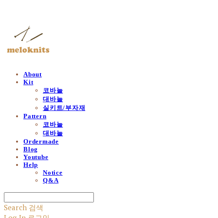
멜로닛츠
About
Kit
코바늘
대바늘
실키트/부자재
Pattern
코바늘
대바늘
Ordermade
Blog
Youtube
Help
Notice
Q&A
Search
검색
Log In
로그인